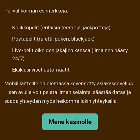
Pelivalikoiman esimerkkejä:
Kolikkopelit (erilaisia teemoja, jackpotteja)
Pöytäpelit (ruletti, pokeri, blackjack)
Live-pelit oikeiden jakajien kanssa (ilmainen pääsy
24/7)
Eksklusiiviset automaatit
Mobiililaitteille on olemassa kevennetty asiakassovellus
– sen avulla voit pelata ilman selainta, säästää dataa ja
saada yhteyden myös heikommillakin yhteyksillä.
Mene kasinolle