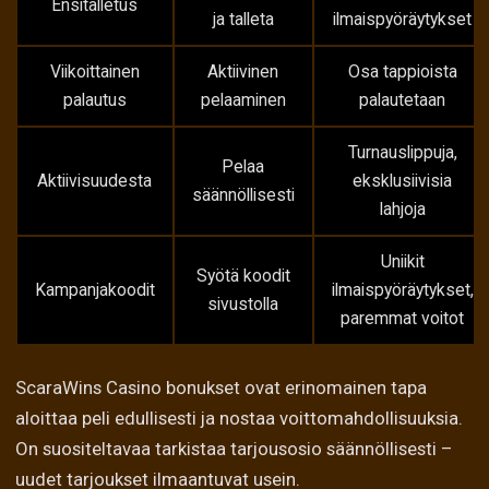
Ensitalletus
ja talleta
ilmaispyöräytykset
Viikoittainen
Aktiivinen
Osa tappioista
palautus
pelaaminen
palautetaan
Turnauslippuja,
Pelaa
Aktiivisuudesta
eksklusiivisia
säännöllisesti
lahjoja
Uniikit
Syötä koodit
Kampanjakoodit
ilmaispyöräytykset,
sivustolla
paremmat voitot
ScaraWins Casino bonukset ovat erinomainen tapa
aloittaa peli edullisesti ja nostaa voittomahdollisuuksia.
On suositeltavaa tarkistaa tarjousosio säännöllisesti –
uudet tarjoukset ilmaantuvat usein.