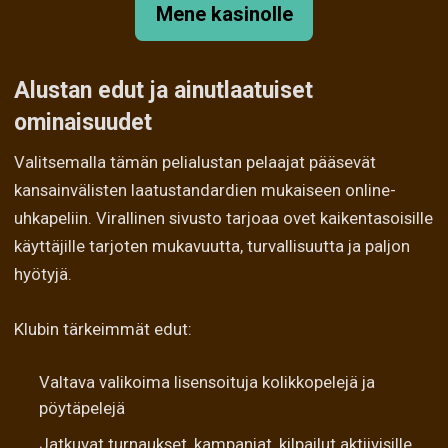
Mene kasinolle
Alustan edut ja ainutlaatuiset
ominaisuudet
Valitsemalla tämän pelialustan pelaajat pääsevät
kansainvälisten laatustandardien mukaiseen online-
uhkapeliin. Virallinen sivusto tarjoaa ovet kaikentasoisille
käyttäjille tarjoten mukavuutta, turvallisuutta ja paljon
hyötyjä.
Klubin tärkeimmät edut:
Valtava valikoima lisensoituja kolikkopelejä ja
pöytäpelejä
Jatkuvat turnaukset, kampanjat, kilpailut aktiivisille