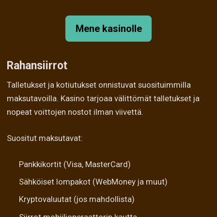
Mene kasinolle
Rahansiirrot
Talletukset ja kotiutukset onnistuvat suosituimmilla
maksutavoilla. Kasino tarjoaa välittömät talletukset ja
nopeat voittojen nostot ilman viivettä.
Suositut maksutavat:
Pankkikortit (Visa, MasterCard)
Sähköiset lompakot (WebMoney ja muut)
Kryptovaluutat (jos mahdollista)
Siirrot mobiilioperaattorin kautta